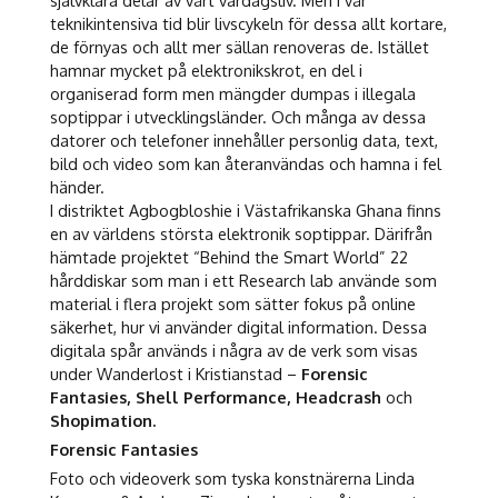
självklara delar av vårt vardagsliv. Men i vår
teknikintensiva tid blir livscykeln för dessa allt kortare,
de förnyas och allt mer sällan renoveras de. Istället
hamnar mycket på elektronikskrot, en del i
organiserad form men mängder dumpas i illegala
soptippar i utvecklingsländer. Och många av dessa
datorer och telefoner innehåller personlig data, text,
bild och video som kan återanvändas och hamna i fel
händer.
I distriktet Agbogbloshie i Västafrikanska Ghana finns
en av världens största elektronik soptippar. Därifrån
hämtade projektet “Behind the Smart World” 22
hårddiskar som man i ett Research lab använde som
material i flera projekt som sätter fokus på online
säkerhet, hur vi använder digital information. Dessa
digitala spår används i några av de verk som visas
under Wanderlost i Kristianstad –
Forensic
Fantasies, Shell Performance, Headcrash
och
Shopimation.
Forensic Fantasies
Foto och videoverk som tyska konstnärerna Linda