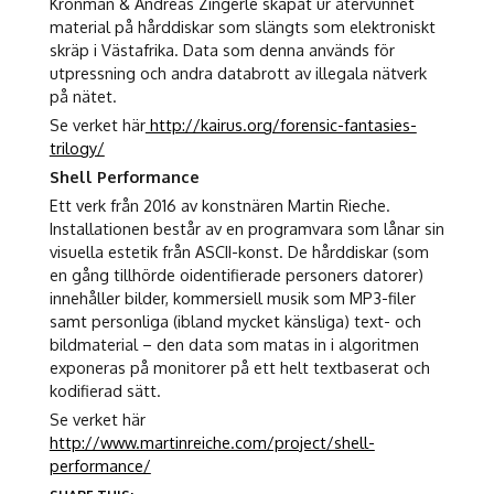
Kronman & Andreas Zingerle skapat ur återvunnet
material på hårddiskar som slängts som elektroniskt
skräp i Västafrika. Data som denna används för
utpressning och andra databrott av illegala nätverk
på nätet.
Se verket här
http://kairus.org/forensic-fantasies-
trilogy/
Shell Performance
Ett verk från 2016 av konstnären Martin Rieche.
Installationen består av en programvara som lånar sin
visuella estetik från ASCII-konst. De hårddiskar (som
en gång tillhörde oidentifierade personers datorer)
innehåller bilder, kommersiell musik som MP3-filer
samt personliga (ibland mycket känsliga) text- och
bildmaterial – den data som matas in i algoritmen
exponeras på monitorer på ett helt textbaserat och
kodifierad sätt.
Se verket här
http://www.martinreiche.com/project/shell-
performance/