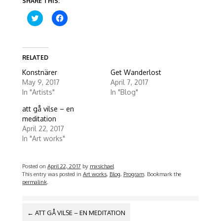
SHARE THIS:
C
C
l
l
i
i
c
c
k
k
t
t
o
o
RELATED
s
s
h
h
Konstnärer
Get Wanderlost
a
a
r
r
May 9, 2017
April 7, 2017
e
e
In "Artists"
In "Blog"
o
o
n
n
T
F
att gå vilse – en
w
a
meditation
i
c
t
e
April 22, 2017
t
b
In "Art works"
e
o
r
o
(
k
O
(
p
O
Posted on
April 22, 2017
by
mxsichael
e
p
This entry was posted in
Art works
,
Blog
,
Program
. Bookmark the
n
e
permalink
.
s
n
i
s
n
i
n
n
POST
e
n
←
ATT GÅ VILSE – EN MEDITATION
w
e