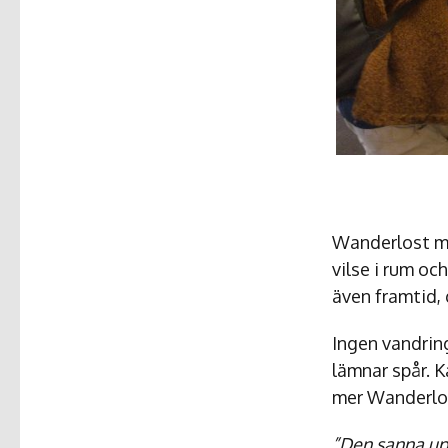
Wanderlost med
vilse i rum oc
även framtid,
Ingen vandring
lämnar spår. K
mer Wanderlo
”Den sanna upp