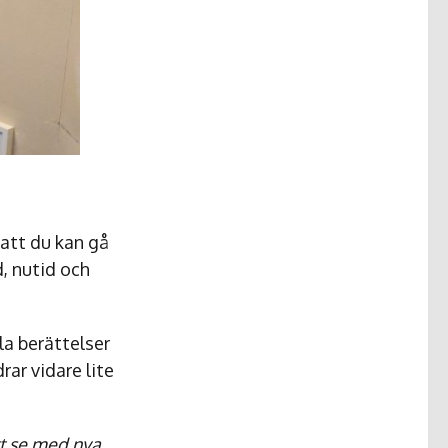
 att du kan gå
d, nutid och
la berättelser
rar vidare lite
tt se med nya