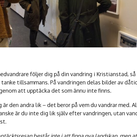
vandrare följer dig på din vandring i Kristianstad, så
h tanke tillsammans. På vandringen delas bilder av dåti
 genom att upptäcka det som ännu inte finns.
 är den andra lik – det beror på vem du vandrar med. Al
anske är du inte dig lik själv efter vandringen, utan vand
st.
täcktsresan består inte i att finna nya landskap, men a