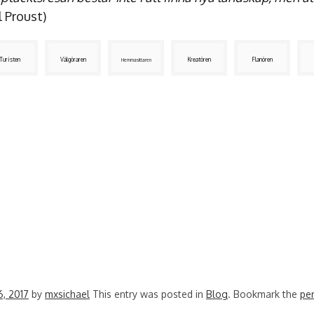
 Proust)
Turisten
Välgöraren
Kreatören
Flanören
Hemmasittaren
6, 2017
by
mxsichael
This entry was posted in
Blog
. Bookmark the
pe