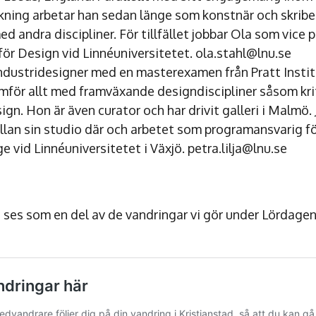
kning arbetar han sedan länge som konstnär och skriben
 andra discipliner. För tillfället jobbar Ola som vice 
för Design vid Linnéuniversitetet. ola.stahl@lnu.se
 industridesigner med en masterexamen från Pratt Insti
amför allt med framväxande designdiscipliner såsom kri
ign. Hon är även curator och har drivit galleri i Malmö. 
ellan sin studio där och arbetet som programansvarig f
vid Linnéuniversitetet i Växjö. petra.lilja@lnu.se
n ses som en del av de vandringar vi gör under Lördage