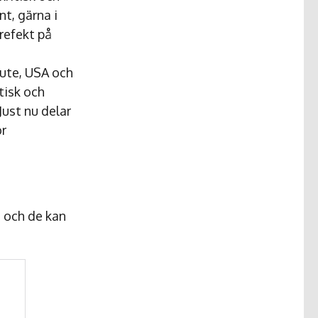
t, gärna i
prefekt på
tute, USA och
tisk och
Just nu delar
ör
n och de kan