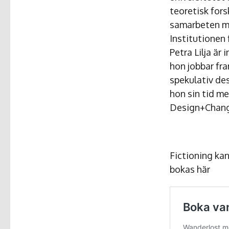
teoretisk fors
samarbeten med
Institutionen 
Petra Lilja är
hon jobbar fr
spekulativ des
hon sin tid m
Design+Change 
Fictioning ka
bokas här