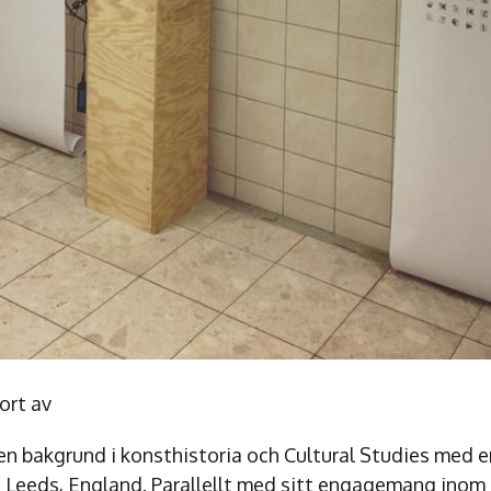
jort av
 en bakgrund i konsthistoria och Cultural Studies med 
i Leeds, England. Parallellt med sitt engagemang inom 