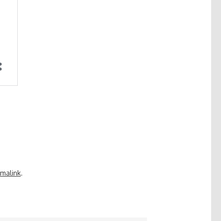
malink
.